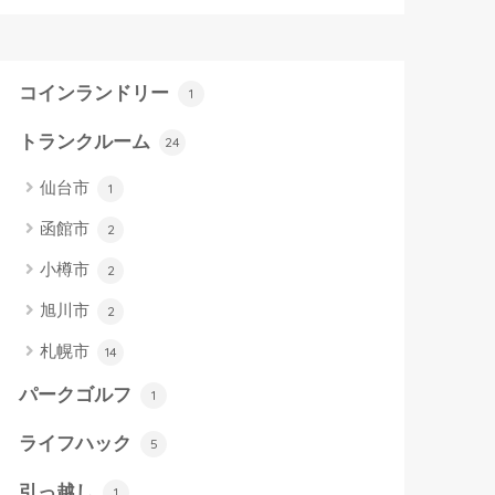
コインランドリー
1
トランクルーム
24
仙台市
1
函館市
2
小樽市
2
旭川市
2
札幌市
14
パークゴルフ
1
ライフハック
5
引っ越し
1