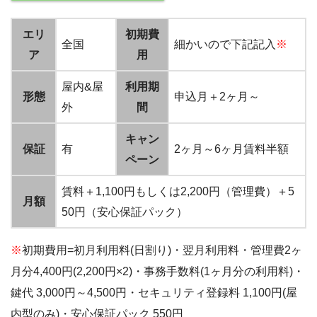
エリ
初期費
全国
細かいので下記記入
※
ア
用
屋内&屋
利用期
形態
申込月＋2ヶ月～
外
間
キャン
保証
有
2ヶ月～6ヶ月賃料半額
ペーン
賃料＋1,100円もしくは2,200円（管理費）＋5
月額
50円（安心保証パック）
※
初期費用=初月利用料(日割り)・翌月利用料・管理費2ヶ
月分4,400円(2,200円×2)・事務手数料(1ヶ月分の利用料)・
鍵代 3,000円～4,500円・セキュリティ登録料 1,100円(屋
内型のみ)・安心保証パック 550円