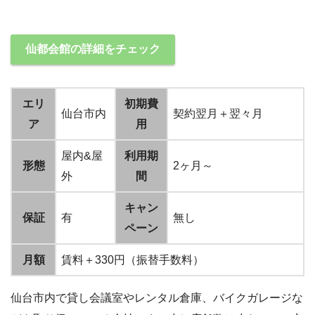
仙都会館の詳細をチェック
エリ
初期費
仙台市内
契約翌月＋翌々月
ア
用
屋内&屋
利用期
形態
2ヶ月～
外
間
キャン
保証
有
無し
ペーン
月額
賃料＋330円（振替手数料）
仙台市内で貸し会議室やレンタル倉庫、バイクガレージな