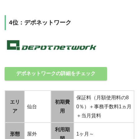
4位：デポネットワーク
デポネットワークの詳細をチェック
保証料（月額使用料の8
エリ
初期費
仙台
0％）＋事務手数料1ヵ月
ア
用
＋当月賃料
利用期
形態
屋外
1ヶ月～
間