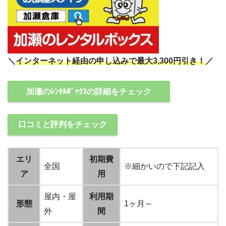
＼
インターネット経由の申し込みで最大3,300円引き！
／
加瀬のﾚﾝﾀﾙﾎﾞｯｸｽの詳細をチェック
口コミと評判をチェック
エリ
初期費
全国
※細かいので下記記入
ア
用
屋内・屋
利用期
形態
1ヶ月～
外
間