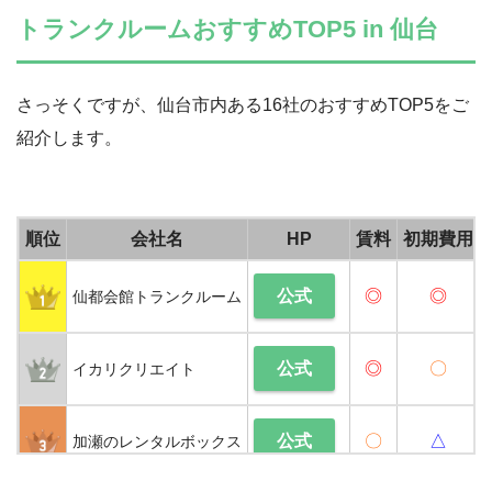
トランクルームおすすめTOP5 in 仙台
さっそくですが、仙台市内ある16社のおすすめTOP5をご
紹介します。
順位
会社名
HP
賃料
初期費用
◎
◎
公式
仙都会館トランクルーム
◎
〇
公式
イカリクリエイト
〇
△
公式
加瀬のレンタルボックス